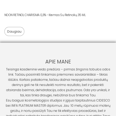
NOON RETINOL CHARISMA 0,3% - Kremas Su Retinoliu, 35 ML
Daugiau
APIE MANE
Teisinga kasdieninė veido priežiūra – pirmas žingsnis tobulos odos
link. Tačiau pasirinkti tinkamas priemones savarankiškai – tikras
iššūkis. Kartais pataikome, tačiau dažnai neapgalvotas produktų
derinys gali ne tik nesuteikti norimo rezultato, bet ir pakenkti:
atsiranda bėrimai, dehidratacija, odos jautrumas. Oda yra unikali, ir
tai, kas tinka draugei, nebūtinai bus tinkama Tau.
Esu baigusi kosmetologijos studijas ir įgijusi tarptautinius CIDESCO
bei INFA PLATINUM MASTER diplomus. Jau 10 metų rūpinuosi moterų
grožiu, ir noriu pasiūlyti Tau ne tik efektyvias procedūras, bet ir
individualiai pritaikytą kasdieninės priežiūros rutiną, kuri atitiks Tavo