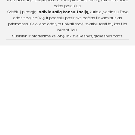
odos poreikius.
Kviečiu į pirmąją
individualią konsultaciją
, kurioje įvertinsiu Tavo
odos tipą ir būklę, ir padėsiu pasirinkti pačias tinkamiausias
priemones. Kiekviena oda yra unikali, todėl svarbu rasti tai, kas tiks
būtent Tau.
Susisiek, ir pradėkime kelionę link sveikesnės, gražesnės odos!