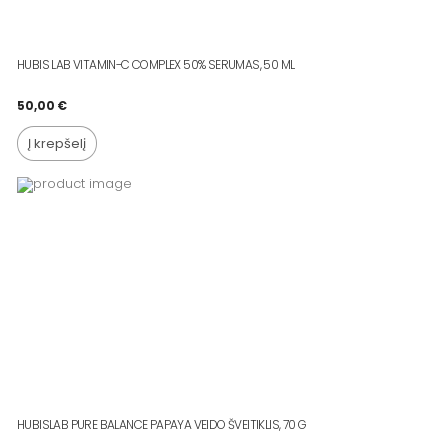
HUBIS LAB VITAMIN-C COMPLEX 50% SERUMAS, 50 ML
50,00
€
Į krepšelį
HUBISLAB PURE BALANCE PAPAYA VEIDO ŠVEITIKLIS, 70 G