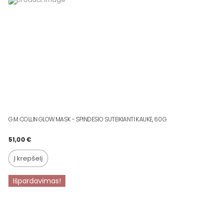
G.M. COLLIN GLOW MASK - SPINDESIO SUTEIKIANTI KAUKĖ, 60 G
51,00
€
Į krepšelį
Išpardavimas!