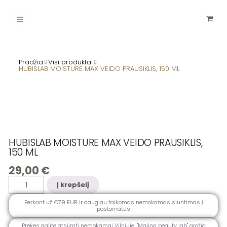
Pereiti
Main
prie
turinio
Menu
Pradžia
Visi produktai
HUBISLAB MOISTURE MAX VEIDO PRAUSIKLIS, 150 ML
HUBISLAB MOISTURE MAX VEIDO PRAUSIKLIS,
150 ML
29,00
€
produkto
Į krepšelį
kiekis:
HUBISLAB
MOISTURE
Perkant už €79 EUR ir daugiau taikomas nemokamas siuntimas į
MAX
paštomatus
VEIDO
PRAUSIKLIS,
150
Prekes galite atsiimti nemokamai Vilniuje, ''Malina beauty lab" grožio