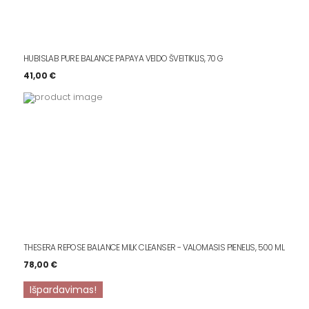
HUBISLAB PURE BALANCE PAPAYA VEIDO ŠVEITIKLIS, 70 G
41,00
€
THESERA REPOSE BALANCE MILK CLEANSER - VALOMASIS PIENELIS, 500 ML
78,00
€
Išpardavimas!