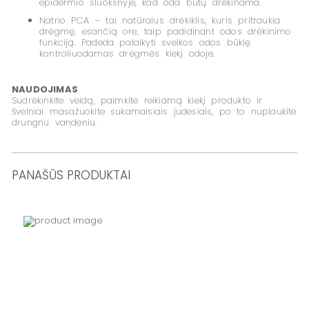
epidermio sluoksnyje, kad oda būtų drėkinama.
Natrio PCA – tai natūralus drėkiklis, kuris pritraukia
drėgmę, esančią ore, taip padidinant odos drėkinimo
funkciją. Padeda palaikyti sveikos odos būklę
kontroliuodamas drėgmės kiekį odoje.
NAUDOJIMAS
Sudrėkinkite veidą, paimkite reikiamą kiekį produkto ir
švelniai masažuokite sukamaisiais judesiais, po to nuplaukite
drungnu vandeniu.
PANAŠŪS PRODUKTAI