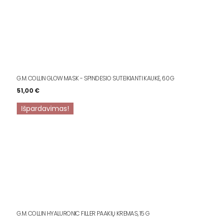
G.M. COLLIN GLOW MASK - SPINDESIO SUTEIKIANTI KAUKĖ, 60 G
51,00
€
Išpardavimas!
G.M. COLLIN HYALURONIC FILLER PAAKIŲ KREMAS, 15 G