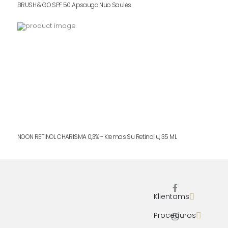
BRUSH & GO SPF 50 Apsauga Nuo Saulės
NOON RETINOL CHARISMA 0,3% - Kremas Su Retinoliu, 35 ML
Klientams
F
I
a
n
c
s
Procedūros
e
t