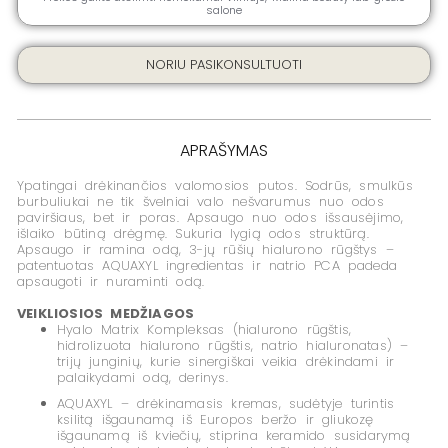
ML
salone
NORIU PASIKONSULTUOTI
APRAŠYMAS
Ypatingai drėkinančios valomosios putos. Sodrūs, smulkūs
burbuliukai ne tik švelniai valo nešvarumus nuo odos
paviršiaus, bet ir poras. Apsaugo nuo odos išsausėjimo,
išlaiko būtiną drėgmę. Sukuria lygią odos struktūrą.
Apsaugo ir ramina odą, 3-jų rūšių hialurono rūgštys –
patentuotas AQUAXYL ingredientas ir natrio PCA padeda
apsaugoti ir nuraminti odą.
VEIKLIOSIOS MEDŽIAGOS
Hyalo Matrix Kompleksas (hialurono rūgštis,
hidrolizuota hialurono rūgštis, natrio hialuronatas) –
trijų junginių, kurie sinergiškai veikia drėkindami ir
palaikydami odą, derinys.
AQUAXYL – drėkinamasis kremas, sudėtyje turintis
ksilitą išgaunamą iš Europos beržo ir gliukozę
išgaunamą iš kviečių, stiprina keramido susidarymą