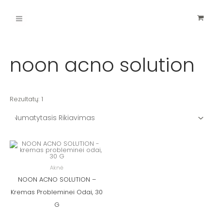
Pereiti
Main
prie
turinio
Menu
noon acno solution
Rezultatų: 1
Aknė
NOON ACNO SOLUTION –
Kremas Probleminei Odai, 30
G