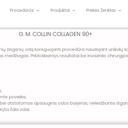
Procedūros
Produktai
Prekės Ženklas
G. M. COLLIN COLLAGEN 90+
ių žingsnių odą koreguojanti procedūra naudojant unikalų liof
sias medžiagas.
Pribloškiantys rezultatai be invazinės chirurgijos
,
ntis poveikis;
, bei atstatomas apsauginis odos barjeras, neleidžiantis išgar
yta žala odai.