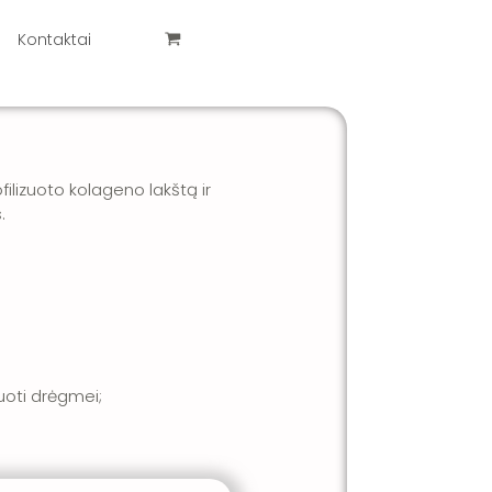
Kontaktai
ilizuoto kolageno lakštą ir
.
uoti drėgmei;