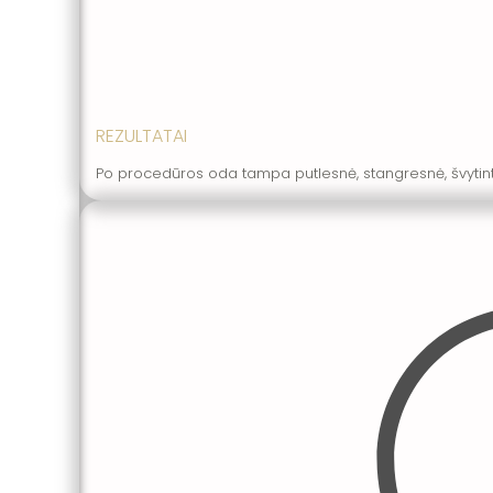
REZULTATAI
Po procedūros oda tampa putlesnė, stangresnė, švytint