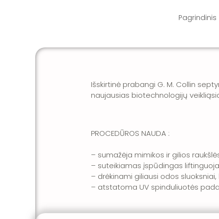
Pereiti
prie
turinio
Pagrindinis
Išskirtinė prabangi
G. M. Collin
septyn
naujausias biotechnologijų veiklią
PROCEDŪROS NAUDA
:
– sumažėja mimikos ir gilios raukšlės
– suteikiamas įspūdingas liftinguoja
– drėkinami giliausi odos sluoksniai
– atstatoma UV spinduliuotės padar