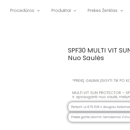
Procedūros
Produktai
Prekės Ženklas
SPF30 MULTI VIT S
Nuo Saulės
*PREKĘ GALIMA ĮSIGYTI TIK PO
MULTI VIT SUN PROTECTOR – SPF
ir apsauganti nuo saulė, mėly
Perkant už €79 EUR ir daugiau taikom
Prekes galite atsiimti nemokamai Vilniuj