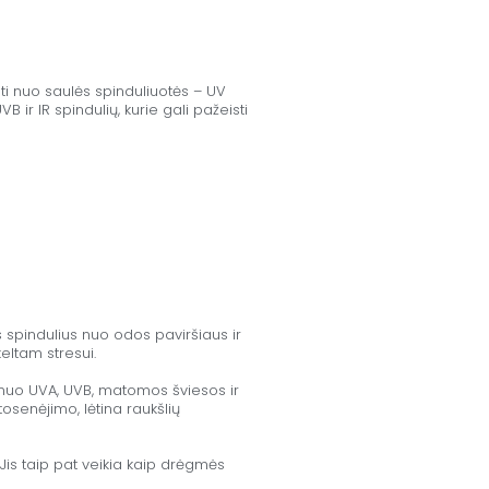
i nuo saulės spinduliuotės – UV
ir IR spindulių, kurie gali pažeisti
 spindulius nuo odos paviršiaus ir
eltam stresui.
nuo UVA, UVB, matomos šviesos ir
osenėjimo, lėtina raukšlių
 Jis taip pat veikia kaip drėgmės