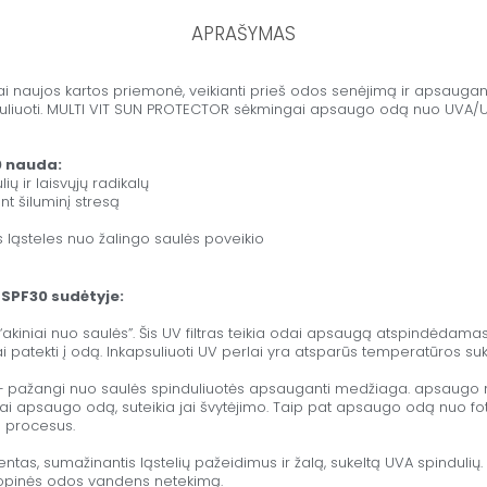
APRAŠYMAS
i naujos kartos priemonė, veikianti prieš odos senėjimą ir apsaugant
kapsuliuoti. MULTI VIT SUN PROTECTOR sėkmingai apsaugo odą nuo UVA/UVB 
0 nauda:
 ir laisvųjų radikalų
nt šiluminį stresą
ąsteles nuo žalingo saulės poveikio
 SPF30 sudėtyje:
akiniai nuo saulės”. Šis UV filtras teikia odai apsaugą atspindėdamas
 patekti į odą. Inkapsuliuoti UV perlai yra atsparūs temperatūros suk
 pažangi nuo saulės spinduliuotės apsauganti medžiaga. apsaugo 
kai apsaugo odą, suteikia jai švytėjimo. Taip pat apsaugo odą nuo fot
 procesus.
ntas, sumažinantis ląstelių pažeidimus ir žalą, sukeltą UVA spindulių.
topinės odos vandens netekimą.