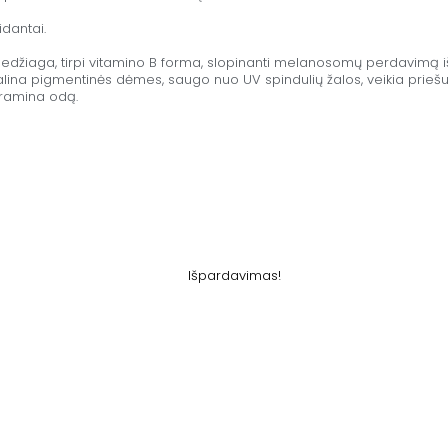
idantai.
edžiaga, tirpi vitamino B forma, slopinanti melanosomų perdavimą iš 
lina pigmentinės dėmes, saugo nuo UV spindulių žalos, veikia priešu
 ramina odą.
Išpardavimas!