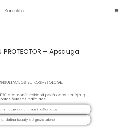
Kontaktai
UN PROTECTOR – Apsauga
 KONSULTACIJOS SU KOSMETOLOGE.
30 priemonė, veikianti prieš odos senėjimą
nosios šviesos pažaidos.
as nemokamas siuntimas į paštomatus
e, ''Malina beauty lab" grožio salone