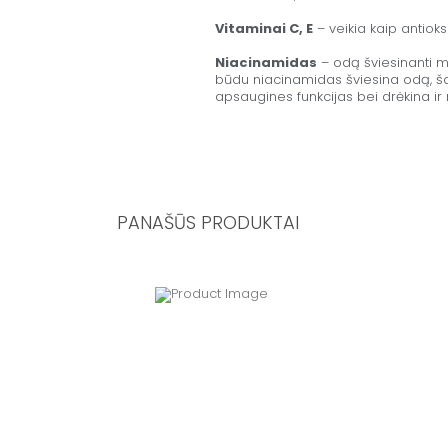
Vitaminai C, E
– veikia kaip antioks
Niacinamidas
– odą šviesinanti m
būdu niacinamidas šviesina odą, ša
apsaugines funkcijas bei drėkina ir
PANAŠŪS PRODUKTAI
Original
Current
price
price
was:
is:
88,00 €.
70,40 €.