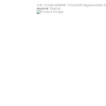
G.M. COLLIN MARINE COLLAGEN Atgaivinantis K
88,00
€
70,40
€