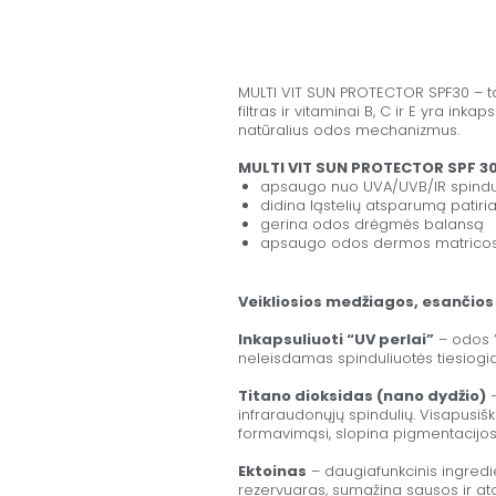
MULTI VIT SUN PROTECTOR SPF30 – ta
filtras ir vitaminai B, C ir E yra in
natūralius odos mechanizmus.
MULTI VIT SUN PROTECTOR SPF 3
apsaugo nuo UVA/UVB/IR spindulių
didina ląstelių atsparumą patiria
gerina odos drėgmės balansą
apsaugo odos dermos matricos l
Veikliosios medžiagos, esančios
Inkapsuliuoti “UV perlai”
– odos “
neleisdamas spinduliuotės tiesiogiai
Titano dioksidas (nano dydžio)
–
infraraudonųjų spindulių. Visapusiš
formavimąsi, slopina pigmentacijos
Ektoinas
– daugiafunkcinis ingredie
rezervuaras, sumažina sausos ir a