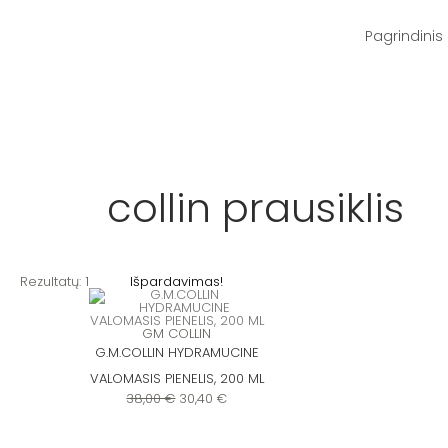
Pereiti
prie
turinio
Pagrindinis
collin prausiklis
Original
Current
Rezultatų: 1
Išpardavimas!
price
price
was:
is:
38,00 €.
30,40 €.
GM COLLIN
G.M.COLLIN HYDRAMUCINE
VALOMASIS PIENELIS, 200 ML
38,00
€
30,40
€