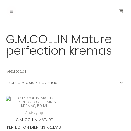
Pereiti
Main
prie
turinio
Menu
G.M.COLLIN Mature
perfection kremas
Rezultatų: 1
Anti-aging
G.M. COLLIN MATURE
PERFECTION DIENINIS KREMAS,