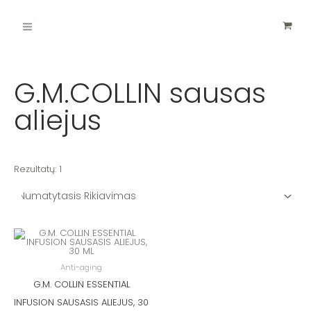
Pereiti
Main
prie
turinio
Menu
G.M.COLLIN sausas
aliejus
Rezultatų: 1
Anti-aging
G.M. COLLIN ESSENTIAL
INFUSION SAUSASIS ALIEJUS, 30