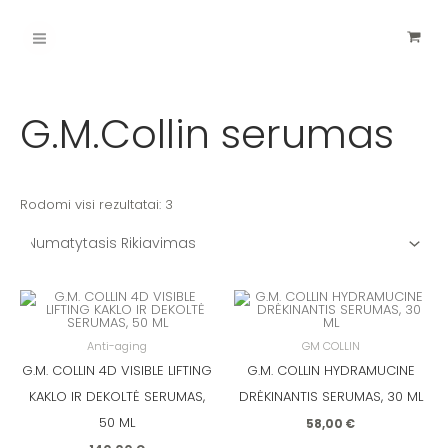
Pereiti
Main
prie
turinio
Menu
G.M.Collin serumas
Rodomi visi rezultatai: 3
Anti-aging
GM COLLIN
G.M. COLLIN 4D VISIBLE LIFTING
G.M. COLLIN HYDRAMUCINE
KAKLO IR DEKOLTĖ SERUMAS,
DRĖKINANTIS SERUMAS, 30 ML
50 ML
58,00
€