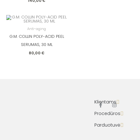
140,00
€
Anti-aging
G.M. COLLIN POLY-ACID PEEL
SERUMAS, 30 ML
80,00
€
Klientams
F
I
Procedūros
a
n
c
s
Parduotuvė
e
t
b
a
o
g