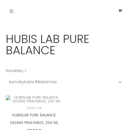
Pereiti
Main
prie
turinio
Menu
HUBIS LAB PURE
BALANCE
Rezultatų: 1
HUBIS LAB
HUBISLAB PURE BALANCE
GELINIS PRAUSIKLIS, 200 ML