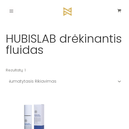
Pereiti
Main
prie
turinio
Menu
HUBISLAB drėkinantis
fluidas
Rezultatų: 1