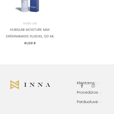
HUBIS LAB
HUBISLAB MOISTURE MAX
DRĖKINAMASIS FLUIDAS, 120 ML
41,00
€
Klientams
F
I
Procedūros
a
n
c
s
Parduotuvė
e
t
b
a
o
g