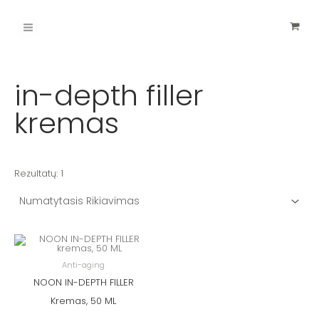
Pereiti
Main
prie
turinio
Menu
in-depth filler
kremas
Rezultatų: 1
Anti-aging
NOON IN-DEPTH FILLER
Kremas, 50 ML