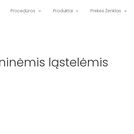
Procedūros
Produktai
Prekės Ženklas
inėmis ląstelėmis