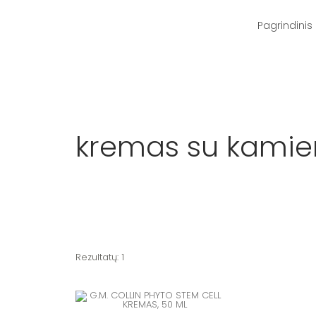
Pereiti
prie
turinio
Pagrindinis
kremas su kamien
Rezultatų: 1