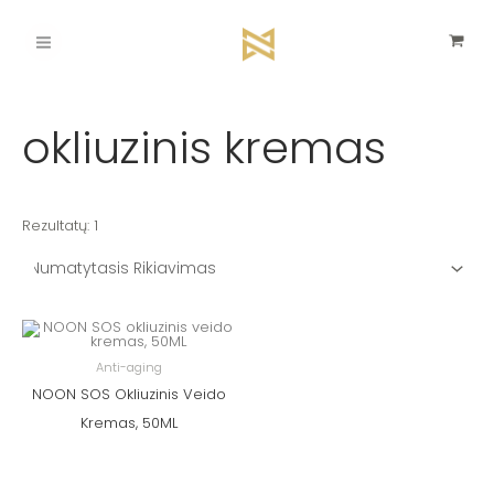
Pereiti
Main
prie
turinio
Menu
okliuzinis kremas
Rezultatų: 1
Anti-aging
NOON SOS Okliuzinis Veido
Kremas, 50ML