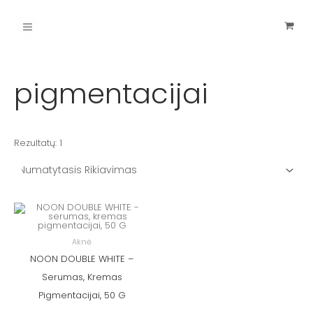
Pereiti
Main
prie
turinio
Menu
pigmentacijai
Rezultatų: 1
Aknė
NOON DOUBLE WHITE –
Serumas, Kremas
Pigmentacijai, 50 G