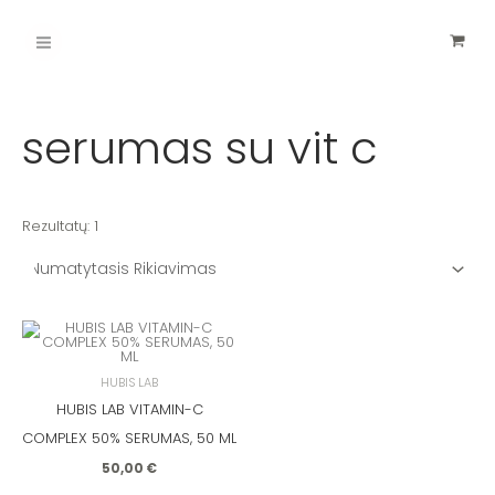
Pereiti
Main
prie
turinio
Menu
serumas su vit c
Rezultatų: 1
HUBIS LAB
HUBIS LAB VITAMIN-C
COMPLEX 50% SERUMAS, 50 ML
50,00
€