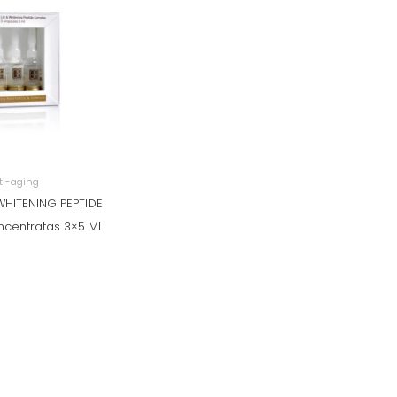
ti-aging
WHITENING PEPTIDE
centratas 3×5 ML