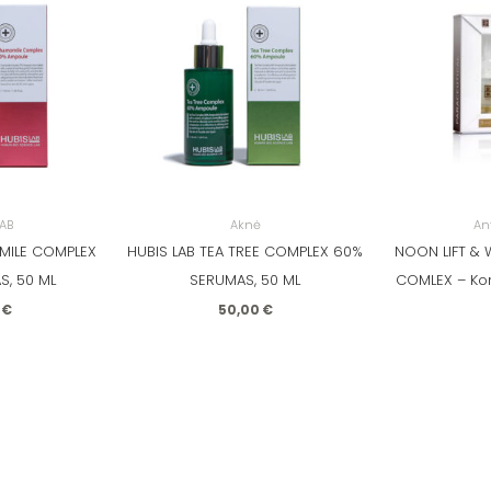
LAB
Aknė
An
MILE COMPLEX
HUBIS LAB TEA TREE COMPLEX 60%
NOON LIFT & 
S, 50 ML
SERUMAS, 50 ML
COMLEX – Kon
0
€
50,00
€