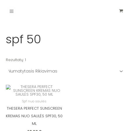
Pereiti
Main
prie
turinio
Menu
spf 50
Rezultatų: 1
Spf nuo saulės
THESERA PERFECT SUNSCREEN
KREMAS NUO SAULĖS SPF30, 50
ML