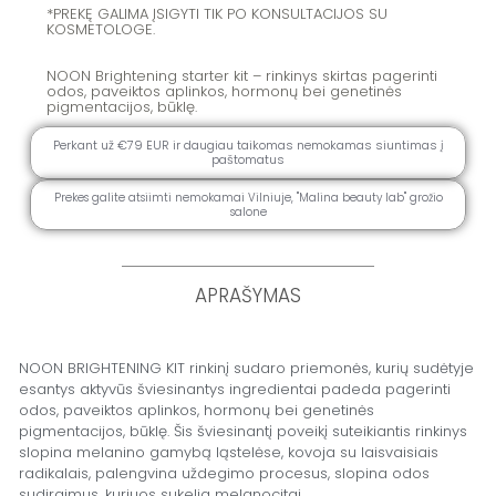
*PREKĘ GALIMA ĮSIGYTI TIK PO KONSULTACIJOS SU
KOSMETOLOGE.
NOON Brightening starter kit – rinkinys skirtas pagerinti
odos, paveiktos aplinkos, hormonų bei genetinės
pigmentacijos, būklę.
Perkant už €79 EUR ir daugiau taikomas nemokamas siuntimas į
paštomatus
Prekes galite atsiimti nemokamai Vilniuje, ''Malina beauty lab" grožio
salone
APRAŠYMAS
NOON BRIGHTENING KIT rinkinį sudaro priemonės, kurių sudėtyje
esantys aktyvūs šviesinantys ingredientai padeda pagerinti
odos, paveiktos aplinkos, hormonų bei genetinės
pigmentacijos, būklę. Šis šviesinantį poveikį suteikiantis rinkinys
slopina melanino gamybą ląstelėse, kovoja su laisvaisiais
radikalais, palengvina uždegimo procesus, slopina odos
sudirgimus, kuriuos sukelia melanocitai.