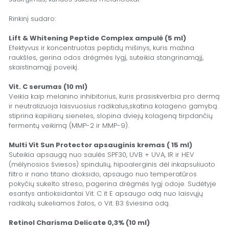
Rinkinį sudaro:
Lift & Whitening Peptide Complex ampulė (5 ml)
Efektyvus ir koncentruotas peptidų mišinys, kuris mažina
raukšles, gerina odos drėgmės lygį, suteikia stangrinamąjį,
skaistinamąjį poveikį.
Vit. C serumas (10 ml)
Veikia kaip melanino inhibitorius, kuris prasiskverbia pro dermą
ir neutralizuoja laisvuosius radikalus,skatina kolageno gamybą.
stiprina kapiliarų sieneles, slopina dviejų kolageną tirpdančių
fermentų veikimą (MMP-2 ir MMP-9).
Multi Vit Sun Protector apsauginis kremas ( 15 ml)
Suteikia apsaugą nuo saulės SPF30, UVB + UVA, IR ir HEV
(mėlynosios šviesos) spindulių, hipoalerginis dėl inkapsuliuoto
filtro ir nano titano dioksido, apsaugo nuo temperatūros
pokyčių sukelto streso, pagerina drėgmės lygį odoje. Sudėtyje
esantys antioksidantai Vit. C it E apsaugo odą nuo laisvųjų
radikalų sukeliamos žalos, o Vit. B3 šviesina odą.
Retinol Charisma Delicate 0,3% (10 ml)