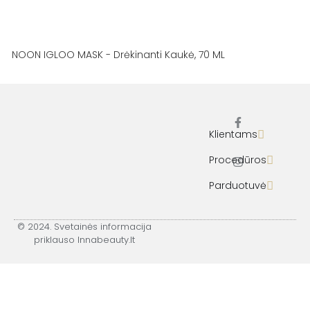
NOON IGLOO MASK - Drėkinanti Kaukė, 70 ML
Klientams
F
I
a
n
c
s
Procedūros
e
t
b
a
Parduotuvė
o
g
o
r
k
a
-
m
© 2024. Svetainės informacija
f
priklauso Innabeauty.lt