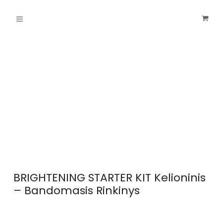
Pereiti
Main
prie
turinio
Menu
BRIGHTENING STARTER KIT Kelioninis
– Bandomasis Rinkinys