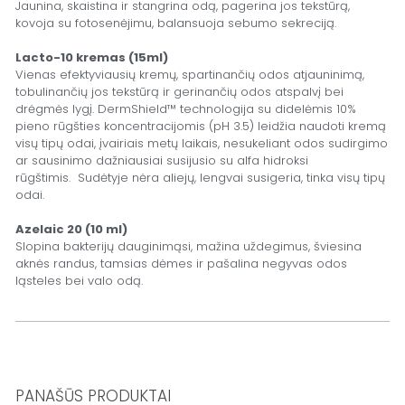
Jaunina, skaistina ir stangrina odą, pagerina jos tekstūrą,
kovoja su fotosenėjimu, balansuoja sebumo sekreciją.
Lacto-10 kremas (15ml)
Vienas efektyviausių kremų, spartinančių odos atjauninimą,
tobulinančių jos tekstūrą ir gerinančių odos atspalvį bei
drėgmės lygį. DermShield™ technologija su didelėmis 10%
pieno rūgšties koncentracijomis (pH 3.5) leidžia naudoti kremą
visų tipų odai, įvairiais metų laikais, nesukeliant odos sudirgimo
ar sausinimo dažniausiai susijusio su alfa hidroksi
rūgštimis.
Sudėtyje nėra aliejų, lengvai susigeria, tinka visų tipų
odai.
Azelaic 20 (10 ml)
Slopina bakterijų dauginimąsi, mažina uždegimus, šviesina
aknės randus, tamsias dėmes ir pašalina negyvas odos
ląsteles bei valo odą.
PANAŠŪS PRODUKTAI