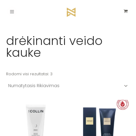
Pereiti
Main
prie
turinio
Menu
drėkinanti veido
kauke
Rodomi visi rezultatai: 3