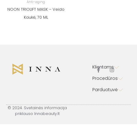
Anti-aging
NOON TRIOLIFT MASK – Veido
Kaukė, 70 ML
Klientams
F
I
Procedūros
a
n
c
s
Parduotuvė
e
t
b
a
o
g
o
r
© 2024. Svetainės informacija
k
a
priklauso Innabeauty.lt
-
m
f