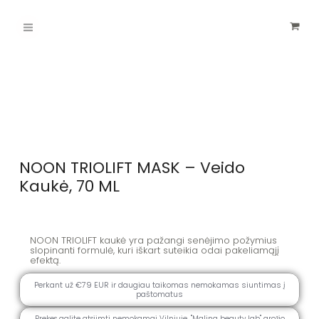
Pereiti
Main
prie
turinio
Menu
NOON TRIOLIFT MASK – Veido
Kaukė, 70 ML
NOON TRIOLIFT kaukė yra pažangi senėjimo požymius
slopinanti formulė, kuri iškart suteikia odai pakeliamąjį
efektą.
Perkant už €79 EUR ir daugiau taikomas nemokamas siuntimas į
paštomatus
Prekes galite atsiimti nemokamai Vilniuje, ''Malina beauty lab" grožio