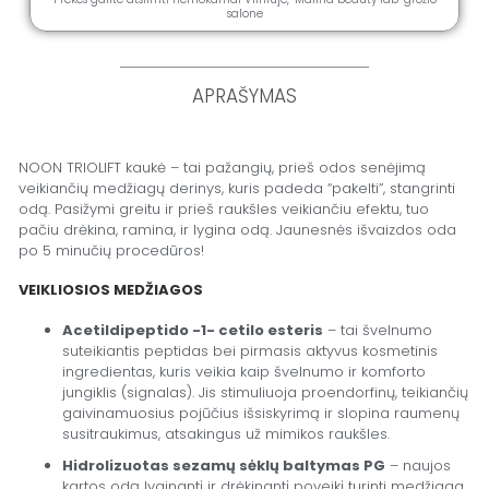
salone
APRAŠYMAS
NOON TRIOLIFT kaukė – tai pažangių, prieš odos senėjimą
veikiančių medžiagų derinys, kuris padeda “pakelti”, stangrinti
odą. Pasižymi greitu ir prieš raukšles veikiančiu efektu, tuo
pačiu drėkina, ramina, ir lygina odą. Jaunesnės išvaizdos oda
po 5 minučių procedūros!
VEIKLIOSIOS MEDŽIAGOS
Acetildipeptido -1- cetilo esteris
– tai švelnumo
suteikiantis peptidas bei pirmasis aktyvus kosmetinis
ingredientas, kuris veikia kaip švelnumo ir komforto
jungiklis (signalas). Jis stimuliuoja proendorfinų, teikiančių
gaivinamuosius pojūčius išsiskyrimą ir slopina raumenų
susitraukimus, atsakingus už mimikos raukšles.
Hidrolizuotas sezamų sėklų baltymas PG
– naujos
kartos odą lyginantį ir drėkinantį poveikį turinti medžiaga.