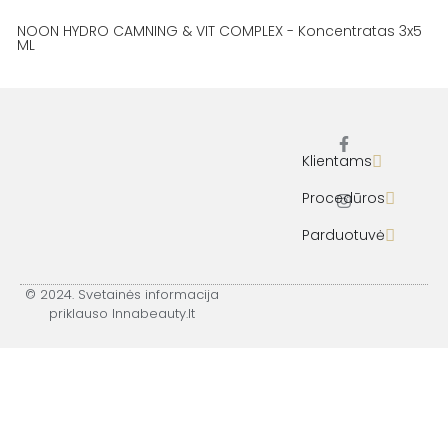
NOON HYDRO CAMNING & VIT COMPLEX - Koncentratas 3x5
ML
Klientams
F
I
a
n
c
s
Procedūros
e
t
b
a
Parduotuvė
o
g
o
r
k
a
-
m
© 2024. Svetainės informacija
f
priklauso Innabeauty.lt