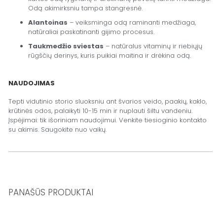
Odą akimirksniu tampa stangresnė.
Alantoinas
– veiksminga odą raminanti medžiaga,
natūraliai paskatinanti gijimo procesus.
Taukmedžio sviestas
– natūralus vitaminų ir riebiųjų
rūgščių derinys, kuris puikiai maitina ir drėkina odą.
NAUDOJIMAS
Tepti vidutinio storio sluoksniu ant švarios veido, paakių, kaklo,
krūtinės odos, palaikyti 10-15 min ir nuplauti šiltu vandeniu.
Įspėjimai:
tik išoriniam naudojimui. Venkite tiesioginio kontakto
su akimis. Saugokite nuo vaikų.
PANAŠŪS PRODUKTAI