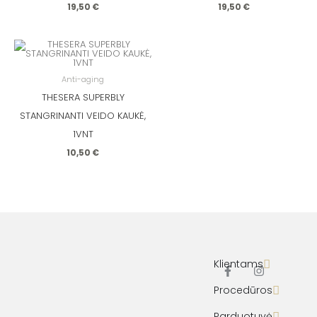
19,50
€
19,50
€
Anti-aging
THESERA SUPERBLY
STANGRINANTI VEIDO KAUKĖ,
1VNT
10,50
€
Klientams
F
I
Procedūros
a
n
c
s
Parduotuvė