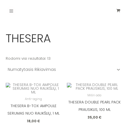
Pereiti
Main
prie
turinio
Menu
THESERA
Rodomi visi rezultatai: 13
Mišri oda
Anti-aging
THESERA DOUBLE PEARL PACK
THESERA B-TOX AMPOULE
PRAUSIKLIS, 100 ML
SERUMAS NUO RAUKŠLIŲ, 1 ML
35,00
€
18,00
€