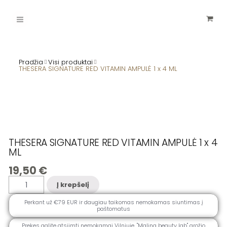
Pereiti
Main
prie
turinio
Menu
Pradžia
Visi produktai
THESERA SIGNATURE RED VITAMIN AMPULĖ 1 x 4 ML
THESERA SIGNATURE RED VITAMIN AMPULĖ 1 x 4
ML
19,50
€
produkto
Į krepšelį
kiekis:
THESERA
SIGNATURE
Perkant už €79 EUR ir daugiau taikomas nemokamas siuntimas į
RED
paštomatus
VITAMIN
AMPULĖ
1
Prekes galite atsiimti nemokamai Vilniuje, ''Malina beauty lab" grožio