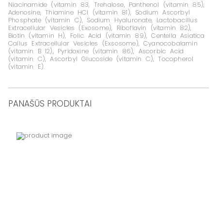
Niacinamide (vitamin 83, Trehalose, Panthenol (vitamin 85),
Adenosine, Thiamine HCI (vitamin 81), Sodium Ascorbyl
Phosphate (vitamin C), Sodium Hyaluronate, Lactobacillus
Extracellular Vesicles (Exosome), Riboflavin (vitamin 82),
Biotin (vitamin H), Folic Acid (vitamin 89), Centella Asiatica
Callus Extra­cellular Vesicles (Exsosome), Cyanocobalamin
(vitamin B 12), Pyri­doxine (vitamin 86), Ascorbic Acid
(vitamin C), Ascorbyl Glucoside (vitamin C), Tocopherol
(vitamin E).
PANAŠŪS PRODUKTAI