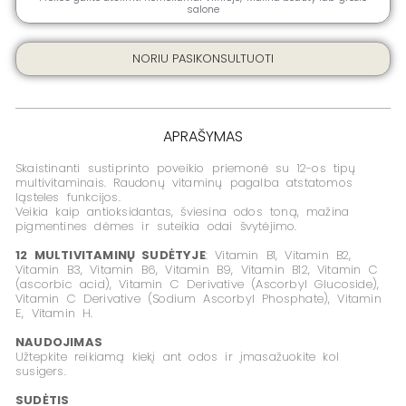
x
salone
4
ML
NORIU PASIKONSULTUOTI
APRAŠYMAS
Skaistinanti sustiprinto poveikio priemonė su 12-os tipų
mul­tivitaminais. Raudonų vitaminų pagalba atstatomos
ląsteles funkcijos.
Veikia kaip antioksidantas, šviesina odos toną, mažina
pigmentines dėmes ir suteikia odai švytėjimo.
12 MULTIVITAMINŲ SUDĖTYJE
: Vitamin B1, Vitamin B2,
Vitamin B3, Vitamin B6, Vitamin B9, Vitamin B12, Vitamin C
(ascorbic acid), Vitamin C Derivative (Ascorbyl Glucoside),
Vitamin C Derivative (Sodium Ascorbyl Phosphate), Vitamin
E, Vitamin H.
NAUDOJIMAS
Užtepkite reikiamą kiekį ant odos ir įmasažuokite kol
susigers.
SUDĖTIS