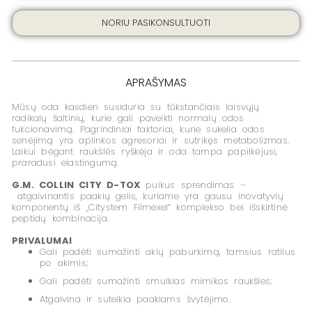
ML
NORIU PASIKONSULTUOTI
APRAŠYMAS
Mūsų oda kasdien susiduria su tūkstančiais laisvųjų
radikalų šaltinių, kurie gali paveikti normalų odos
fukcionavimą. Pagrindiniai faktoriai, kurie sukelia odos
senėjimą yra aplinkos agresoriai ir sutrikęs metabolizmas.
Laikui bėgant raukšlės ryškėja ir oda tampa papilkėjusi,
praradusi elastingumą.
G.M. COLLIN CITY D-TOX
puikus sprendimas –
atgaivinantis paakių gelis, kuriame yra gausu inovatyvių
komponentų iš „Citystem Filmexel” komplekso bei išskirtinė
peptidų kombinacija.
PRIVALUMAI
Gali padėti sumažinti akių paburkimą, tamsius ratilus
po akimis;
Gali padėti sumažinti smulkias mimikos raukšles;
Atgaivina ir suteikia paakiams švytėjimo.