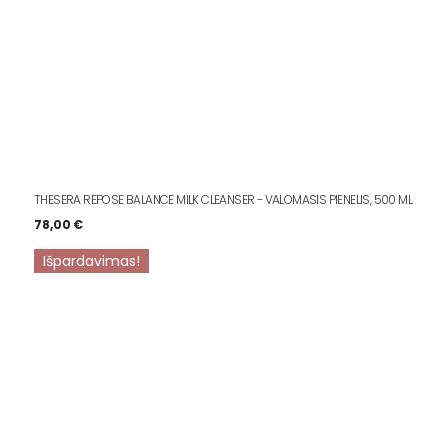
THESERA REPOSE BALANCE MILK CLEANSER - VALOMASIS PIENELIS, 500 ML
78,00
€
Išpardavimas!