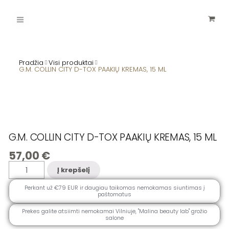
Pereiti
Main
prie
turinio
Menu
Pradžia
Visi produktai
G.M. COLLIN CITY D-TOX PAAKIŲ KREMAS, 15 ML
G.M. COLLIN CITY D-TOX PAAKIŲ KREMAS, 15 ML
57,00
€
produkto
Į krepšelį
kiekis:
G.M.
COLLIN
Perkant už €79 EUR ir daugiau taikomas nemokamas siuntimas į
CITY
paštomatus
D-
TOX
PAAKIŲ
Prekes galite atsiimti nemokamai Vilniuje, ''Malina beauty lab" grožio
KREMAS,
salone
15