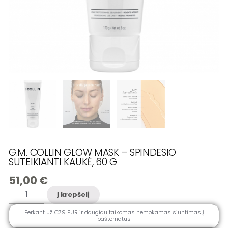
G.M. COLLIN GLOW MASK – SPINDESIO
SUTEIKIANTI KAUKĖ, 60 G
51,00
€
produkto
Į krepšelį
kiekis:
G.M.
COLLIN
Perkant už €79 EUR ir daugiau taikomas nemokamas siuntimas į
GLOW
paštomatus
MASK