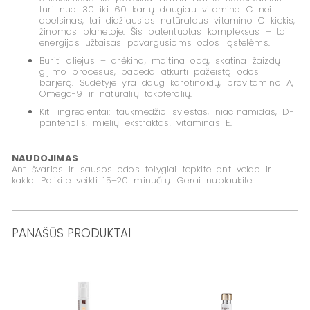
turi nuo 30 iki 60 kartų daugiau vitamino C nei
apelsinas, tai didžiausias natūralaus vitamino C kiekis,
žinomas planetoje. Šis patentuotas kompleksas – tai
energijos užtaisas pavargusioms odos ląstelėms.
Buriti aliejus
– drėkina, maitina odą, skatina žaizdų
gijimo procesus, padeda atkurti pažeistą odos
barjerą. Sudėtyje yra daug karotinoidų, provitamino A,
Omega-9 ir natūralių tokoferolių.
Kiti ingredientai:
taukmedžio sviestas, niacinamidas, D-
pantenolis, mielių ekstraktas, vitaminas E.
NAUDOJIMAS
Ant švarios ir sausos odos tolygiai tepkite ant veido ir
kaklo. Palikite veikti 15–20 minučių. Gerai nuplaukite.
PANAŠŪS PRODUKTAI