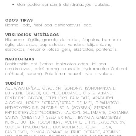
Gali padėti sumažinti dehidratacijos raukšles.
ODOS TIPAS
Normali oda, riebi oda, dehidratavusi oda.
VEIKLIOSIOS MEDŽIAGOS
Hialurono rūgštis, granatų ekstraktas, šlapalas, bambuko
ūglių ekstraktas, paprastosios vandens lelijos šaknų
ekstraktas, riešutinio lotoso gėlių ekstraktas, pantenolis.
NAUDOJIMAS
Paskirstykite ant švarios tonizuotos odos. Jei oda
dehidratavusi, prieš kremą naudokite Hydramucine Optimal
drėkinantį serumą. Patariama naudoti ryte ir vakare.
SUDĖTIS
AQUA/WATER/EAU, GLYCERIN, ISONONYL ISONONANOATE,
BUTYLENE GLYCOL, OCTYLDODECANOL, C15-19 ALKANE,
PENTYLENE GLYCOL, ETHYLHEXYL PALMITATE, ARACHIDYL
ALCOHOL, HONEY EXTRACT/EXTRAIT DE MIEL, DIPALMITOYL
HYDROXYPROLINE, GLYCINE SOJA (SOYBEAN) STEROLS,
PHYTOSTERYL/OCTYLDODECYL LAUROYL GLUTAMATE, CASTANEA
SATIVA (CHESTNUT) SEED EXTRACT, IRVINGIA GABONENSIS
KERNEL BUTTER, TOCOPHERYL ACETATE, ETHYLHEXYLGLYCERIN,
SODIUM HYALURONATE, BIOSACCHARIDE GUM-1, UREA,
PANTHENOL, PUNICA GRANATUM FRUIT EXTRACT, ARGININE