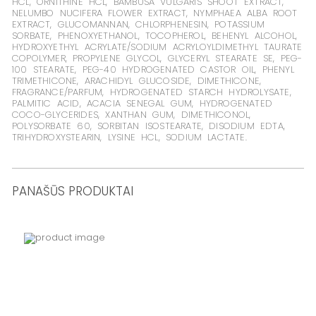
HCL, ORNITHINE HCL, BAMBUSA VULGARIS SHOOT EXTRACT,
NELUMBO NUCIFERA FLOWER EXTRACT, NYMPHAEA ALBA ROOT
EXTRACT, GLUCOMANNAN, CHLORPHENESIN, POTASSIUM
SORBATE, PHENOXYETHANOL, TOCOPHEROL, BEHENYL ALCOHOL,
HYDROXYETHYL ACRYLATE/SODIUM ACRYLOYLDIMETHYL TAURATE
COPOLYMER, PROPYLENE GLYCOL, GLYCERYL STEARATE SE, PEG-
100 STEARATE, PEG-40 HYDROGENATED CASTOR OIL, PHENYL
TRIMETHICONE, ARACHIDYL GLUCOSIDE, DIMETHICONE,
FRAGRANCE/PARFUM, HYDROGENATED STARCH HYDROLYSATE,
PALMITIC ACID, ACACIA SENEGAL GUM, HYDROGENATED
COCO-GLYCERIDES, XANTHAN GUM, DIMETHICONOL,
POLYSORBATE 60, SORBITAN ISOSTEARATE, DISODIUM EDTA,
TRIHYDROXYSTEARIN, LYSINE HCL, SODIUM LACTATE.
PANAŠŪS PRODUKTAI