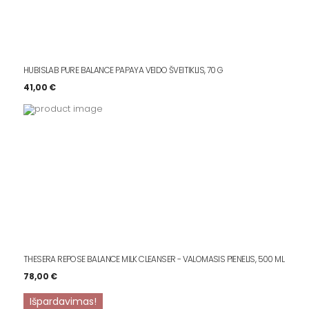
HUBISLAB PURE BALANCE PAPAYA VEIDO ŠVEITIKLIS, 70 G
41,00
€
THESERA REPOSE BALANCE MILK CLEANSER - VALOMASIS PIENELIS, 500 ML
78,00
€
Išpardavimas!