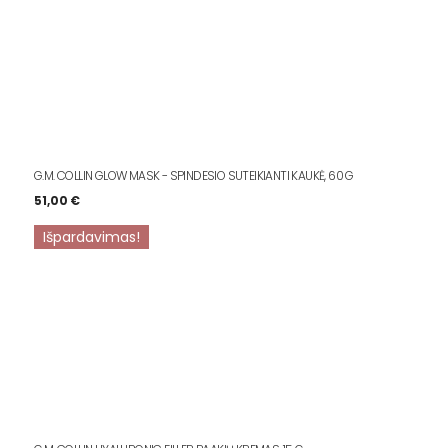
G.M. COLLIN GLOW MASK - SPINDESIO SUTEIKIANTI KAUKĖ, 60 G
51,00
€
Išpardavimas!