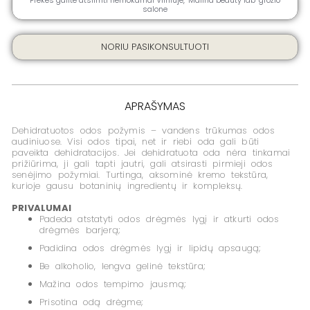
Prekes galite atsiimti nemokamai Vilniuje, ''Malina beauty lab" grožio
ML
salone
NORIU PASIKONSULTUOTI
APRAŠYMAS
Dehidratuotos odos požymis – vandens trūkumas odos
audiniuose. Visi odos tipai, net ir riebi oda gali būti
paveikta dehidratacijos. Jei dehidratuota oda nėra tinkamai
prižiūrima, ji gali tapti jautri, gali atsirasti pirmieji odos
senėjimo požymiai. Turtinga, aksominė kremo tekstūra,
kurioje gausu botaninių ingredientų ir kompleksų.
PRIVALUMAI
Padeda atstatyti odos drėgmės lygį ir atkurti odos
drėgmės barjerą;
Padidina odos drėgmės lygį ir lipidų apsaugą;
Be alkoholio, lengva gelinė tekstūra;
Mažina odos tempimo jausmą;
Prisotina odą drėgme;