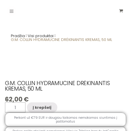
Pereiti
Main
prie
turinio
Menu
Pradžia
Visi produktai
G.M. COLLIN HYDRAMUCINE DRĖKINANTIS KREMAS, 50 ML
G.M. COLLIN HYDRAMUCINE DRĖKINANTIS
KREMAS, 50 ML
62,00
€
produkto
Į krepšelį
kiekis:
G.M.
COLLIN
Perkant už €79 EUR ir daugiau taikomas nemokamas siuntimas į
HYDRAMUCINE
paštomatus
DRĖKINANTIS
KREMAS,
50