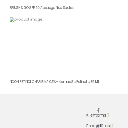
BRUSH & GO SPF 50 Apsauga Nuo Saulės
NOON RETINOL CHARISMA 0,3% - Kremas Su Retinoliu, 35 ML
Klientams
F
I
a
n
c
s
Procedūros