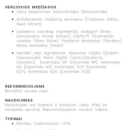
VEIKLIOSIOS MEDŽIAGOS
Odos šviesinimas.
Niacinamidas (Niacinamide)
Antioksidantai.
Kaštainių ekstraktas (Castanea Sativa
Seed Extract)
Ląstelėms naudingi ingredientai.
Wellagyl® (Rosa
Damascena Flower Extract), LINEFILL™, Taukmedžio
sviestas (Shea Butter), Planktono ekstraktas (Plankton),
Mielių ekstraktas (Yeast)
Identiški odai ingredientai.
Hialurono rūgštis (Sodium
Hyaluronate), Pieno rūgštis (Lactic)Glicerinas
(Glycerin), Keramidas NP (Ceramide NP), Keramidas
NS (Ceramide NS), Keramidas EOP (Ceramide
EOP), Keramidas EOS (Ceramide EOS).
REKOMENDUOJAME
Brandžiai, sausai odai.
NAUDOJIMAS
Paskirstykite ant švaraus ir tonizuoto veido. Prieš tai
naudokite serumą. Rekomenduojama naudoti vakare.
TYRIMAI
Raukšlių matomumas*
-57%