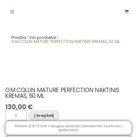
Pereiti
Main
prie
turinio
Menu
Pradžia
Visi produktai
G.M.COLLIN MATURE PERFECTION NAKTINIS KREMAS, 50 ML
G.M.COLLIN MATURE PERFECTION NAKTINIS
KREMAS, 50 ML
130,00
€
produkto
Į krepšelį
kiekis:
G.M.COLLIN
MATURE
Perkant už €79 EUR ir daugiau taikomas nemokamas siuntimas į
PERFECTION
paštomatus
NAKTINIS
KREMAS,