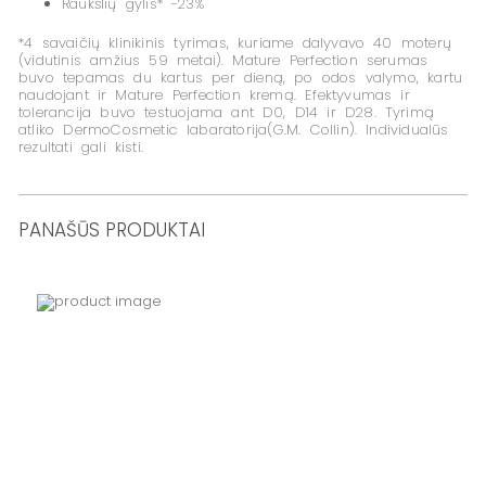
Raukšlių gylis*
-23%
*4 savaičių klinikinis tyrimas, kuriame dalyvavo 40 moterų
(vidutinis amžius 59 metai). Mature Perfection serumas
buvo tepamas du kartus per dieną, po odos valymo, kartu
naudojant ir Mature Perfection kremą. Efektyvumas ir
tolerancija buvo testuojama ant D0, D14 ir D28. Tyrimą
atliko DermoCosmetic labaratorija(G.M. Collin). Individualūs
rezultati gali kisti.
PANAŠŪS PRODUKTAI