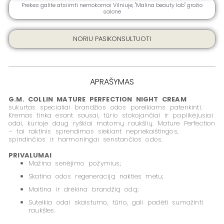
50
Prekes galite atsiimti nemokamai Vilniuje, ''Malina beauty lab" grožio
ML
salone
NORIU PASIKONSULTUOTI
APRAŠYMAS
G.M. COLLIN MATURE PERFECTION NIGHT CREAM
sukurtas specialiai brandžios odos poreikiams patenkinti.
Kremas tinka esant sausai, tūrio stokojančiai ir papilkėjusiai
odai, kurioje daug ryškiai matomų raukšlių. Mature Perfection
– tai raktinis sprendimas siekiant nepriekaištingos,
spindinčios ir harmoningai senstančios odos.
PRIVALUMAI
Mažina senėjimo požymius;
Skatina odos regeneraciją nakties metu;
Maitina ir drėkina brandžią odą;
Suteikia odai skaistumo, tūrio, gali padėti sumažinti
raukšles.