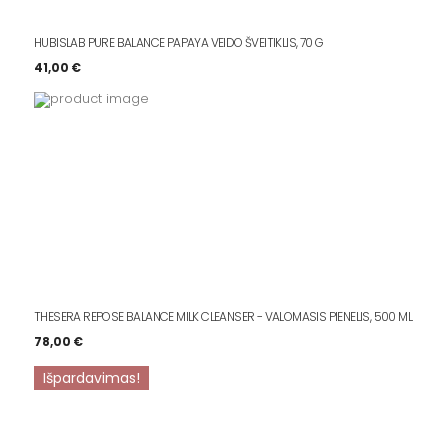
HUBISLAB PURE BALANCE PAPAYA VEIDO ŠVEITIKLIS, 70 G
41,00
€
THESERA REPOSE BALANCE MILK CLEANSER - VALOMASIS PIENELIS, 500 ML
78,00
€
Išpardavimas!