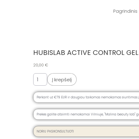
Pereiti
produkto
produkto
prie
kiekis:
kiekis:
turinio
HUBISLAB
HUBISLAB
Pagrindinis
ACTIVE
ACTIVE
CONTROL
CONTROL
GEL
GEL
GELINIS
GELINIS
KREMAS,
KREMAS,
15
15
ML
ML
HUBISLAB ACTIVE CONTROL GEL 
20,00
€
Į krepšelį
Perkant už €79 EUR ir daugiau taikomas nemokamas siuntimas 
Prekes galite atsiimti nemokamai Vilniuje, ''Malina beauty lab" g
NORIU PASIKONSULTUOTI