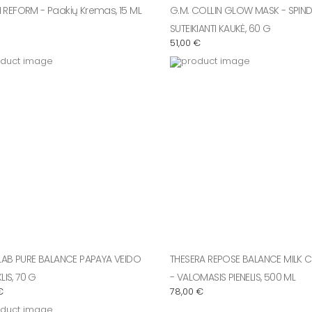
REFORM - Paakių Kremas, 15 ML
G.M. COLLIN GLOW MASK - SPIN
SUTEIKIANTI KAUKĖ, 60 G
51,00
€
LAB PURE BALANCE PAPAYA VEIDO
THESERA REPOSE BALANCE MILK 
KLIS, 70 G
- VALOMASIS PIENELIS, 500 ML
€
78,00
€