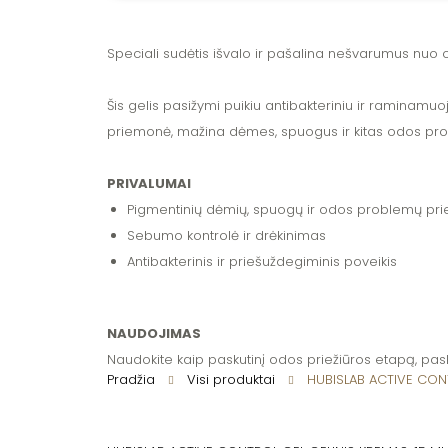
Speciali sudėtis išvalo ir pašalina nešvarumus nuo o
Šis gelis pasižymi puikiu antibakteriniu ir raminamu
priemonė, mažina dėmes, spuogus ir kitas odos pr
PRIVALUMAI
Pigmentinių dėmių, spuogų ir odos problemų prie
Sebumo kontrolė ir drėkinimas
Antibakterinis ir priešuždegiminis poveikis
NAUDOJIMAS
Naudokite kaip paskutinį odos priežiūros etapą, paskir
Pradžia
Visi produktai
HUBISLAB ACTIVE CONT