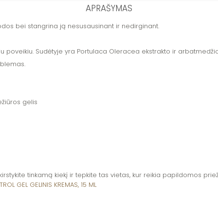
APRAŠYMAS
dos bei stangrina ją nesusausinant ir nedirginant.
oju poveikiu. Sudėtyje yra Portulaca Oleracea ekstrakto ir arbatmedžio
oblemas.
žiūros gelis
stykite tinkamą kiekį ir tepkite tas vietas, kur reikia papildomos priež
ROL GEL GELINIS KREMAS, 15 ML