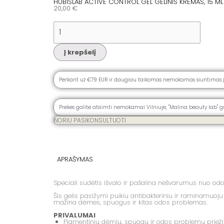
HUBISLAB ACTIVE CONTROL GEL GELINIS KREMAS, 15 ML
20,00
€
Į krepšelį
Perkant už €79 EUR ir daugiau taikomas nemokamas siuntimas 
Prekes galite atsiimti nemokamai Vilniuje, ''Malina beauty lab" g
NORIU PASIKONSULTUOTI
APRAŠYMAS
Speciali sudėtis išvalo ir pašalina nešvarumus nuo odo
Šis gelis pasižymi puikiu antibakteriniu ir raminamuoju
mažina dėmes, spuogus ir kitas odos problemas.
PRIVALUMAI
Pigmentinių dėmių, spuogų ir odos problemų prieži