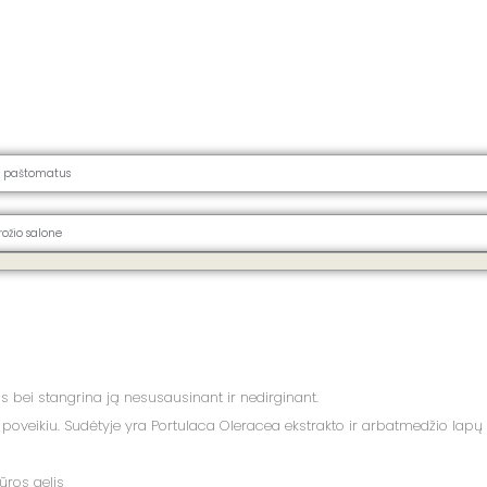
į paštomatus
rožio salone
s bei stangrina ją nesusausinant ir nedirginant.
 poveikiu. Sudėtyje yra Portulaca Oleracea ekstrakto ir arbatmedžio lapų 
ūros gelis