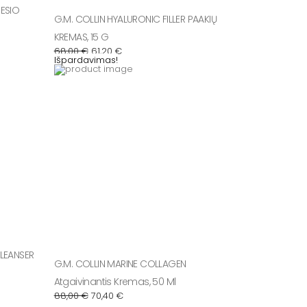
DESIO
G.M. COLLIN HYALURONIC FILLER PAAKIŲ
KREMAS, 15 G
68,00
€
61,20
€
Original
Current
Išpardavimas!
price
price
was:
is:
88,00 €.
70,40 €.
CLEANSER
G.M. COLLIN MARINE COLLAGEN
Atgaivinantis Kremas, 50 Ml
88,00
€
70,40
€